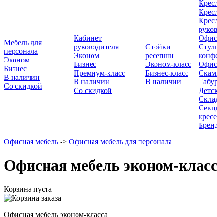
Кресл
Кресл
Кресл
руко
Кабинет
Офис
Мебель для
руководителя
Стойки
Стуль
персонала
Эконом
ресепшн
конф
Эконом
Бизнес
Эконом-класс
Офис
Бизнес
Премиум-класс
Бизнес-класс
Скам
В наличии
В наличии
В наличии
Табу
Со скидкой
Со скидкой
Детск
Скла
Секци
кресе
Брен
Офисная мебель
->
Офисная мебель для персонала
Офисная мебель эконом-клас
Корзина пуста
Офисная мебель эконом-класса