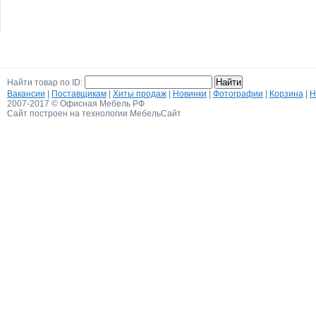
Найти товар по ID:
Вакансии
|
Поставщикам
|
Хиты продаж
|
Новинки
|
Фотографии
|
Корзина
|
Н
2007-2017 © Офисная Мебель РФ
Сайт построен на технологии МебельСайт