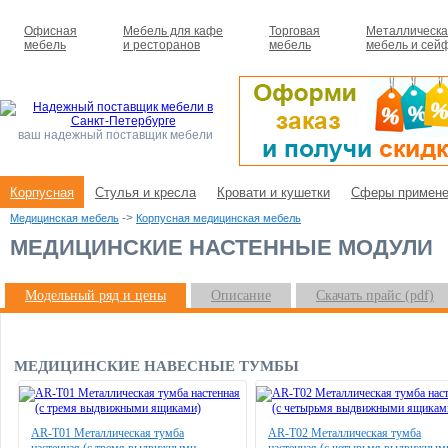
Офисная
Мебель для кафе
Торговая
Металлическ
мебель
и ресторанов
мебель
мебель и сей
ваш надежный поставщик мебели
Корпусная
Стулья и кресла
Кровати и кушетки
Сферы примене
->
Медицинская мебель
Корпусная медицинская мебель
МЕДИЦИНСКИЕ НАСТЕННЫЕ МОДУЛИ
Модельный ряд и цены
Описание
Скачать прайс (pdf)
МЕДИЦИНСКИЕ НАВЕСНЫЕ ТУМБЫ
AR-T01 Металлическая тумба
AR-T02 Металлическая тумба