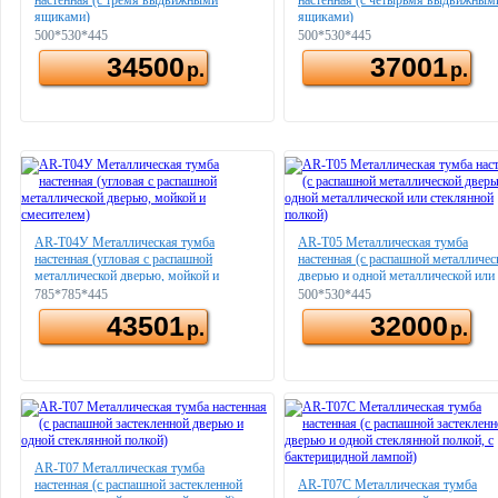
настенная (с тремя выдвижными
настенная (с четырьмя выдвижным
ящиками)
ящиками)
500*530*445
500*530*445
34500
37001
р.
р.
AR-T04У Металлическая тумба
AR-T05 Металлическая тумба
настенная (угловая с распашной
настенная (с распашной металличес
металлической дверью, мойкой и
дверью и одной металлической или
смесителем)
стеклянной полкой)
785*785*445
500*530*445
43501
32000
р.
р.
AR-T07 Металлическая тумба
настенная (с распашной застекленной
AR-T07C Металлическая тумба